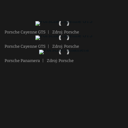
Porsche Cayenne GTS
|
Zdroj: Porsche
Porsche Cayenne GTS
|
Zdroj: Porsche
Porsche Panamera
|
Zdroj: Porsche