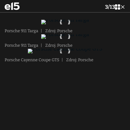
3
/
13
Porsche 911 Targa
|
Zdroj: Porsche
Porsche 911 Targa
|
Zdroj: Porsche
Porsche Cayenne Coupe GTS
|
Zdroj: Porsche