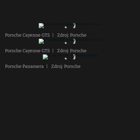
Porsche Cayenne GTS
|
Zdroj: Porsche
Porsche Cayenne GTS
|
Zdroj: Porsche
Porsche Panamera
|
Zdroj: Porsche