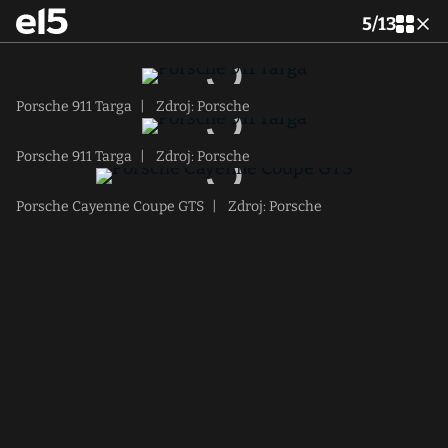
5
/
13
Porsche 911 Targa
|
Zdroj: Porsche
Porsche 911 Targa
|
Zdroj: Porsche
Porsche Cayenne Coupe GTS
|
Zdroj: Porsche