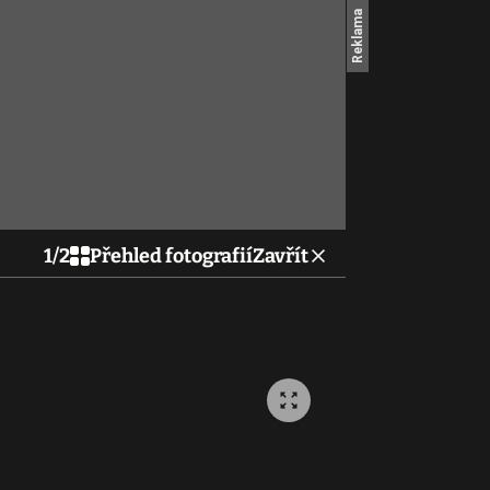
1
/
2
Přehled fotografií
Zavřít