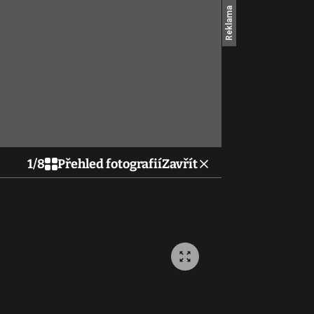
1
/
8
Přehled fotografií
Zavřít