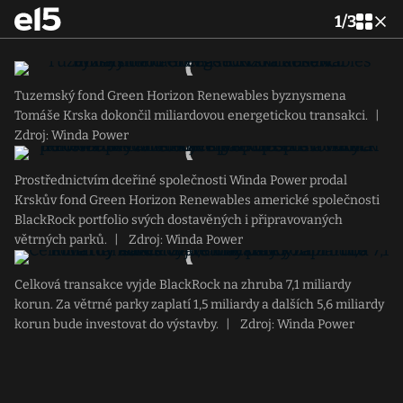
1
/
3
Tuzemský fond Green Horizon Renewables byznysmena
Tomáše Krska dokončil miliardovou energetickou transakci.
|
Zdroj: Winda Power
Prostřednictvím dceřiné společnosti Winda Power prodal
Krskův fond Green Horizon Renewables americké společnosti
BlackRock portfolio svých dostavěných i připravovaných
větrných parků.
|
Zdroj: Winda Power
Celková transakce vyjde BlackRock na zhruba 7,1 miliardy
korun. Za větrné parky zaplatí 1,5 miliardy a dalších 5,6 miliardy
korun bude investovat do výstavby.
|
Zdroj: Winda Power