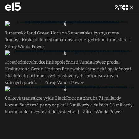
2
/
3
Tuzemský fond Green Horizon Renewables byznysmena
Tomáše Krska dokončil miliardovou energetickou transakci.
|
Zdroj: Winda Power
Prostřednictvím dceřiné společnosti Winda Power prodal
Krskův fond Green Horizon Renewables americké společnosti
BlackRock portfolio svých dostavěných i připravovaných
větrných parků.
|
Zdroj: Winda Power
Celková transakce vyjde BlackRock na zhruba 7,1 miliardy
korun. Za větrné parky zaplatí 1,5 miliardy a dalších 5,6 miliardy
korun bude investovat do výstavby.
|
Zdroj: Winda Power