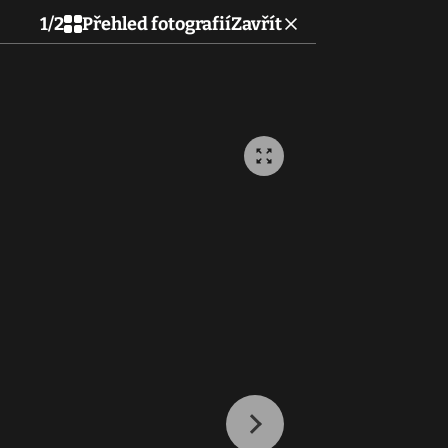
1
/
2
Přehled fotografií
Zavřít