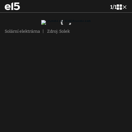
1
/
1
Solární elektrárna
|
Zdroj: Solek