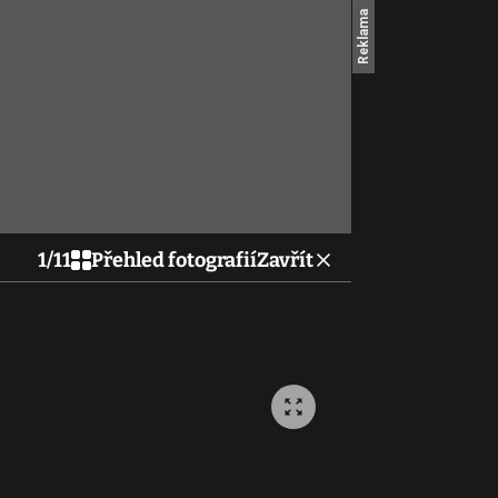
1
/
11
Přehled fotografií
Zavřít