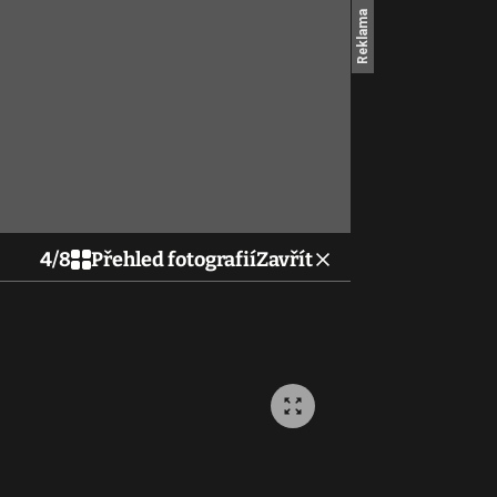
4
/
8
Přehled fotografií
Zavřít