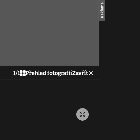
1
/
1
Přehled fotografií
Zavřít