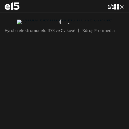
1
/
1
Výroba elektromodelu ID.3 ve Cvikově
|
Zdroj: Profimedia