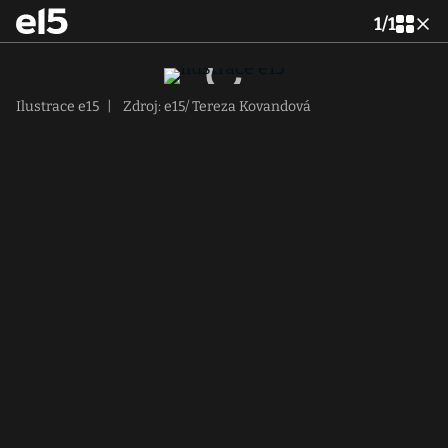
1
/
1
Ilustrace e15
|
Zdroj: e15/ Tereza Kovandová