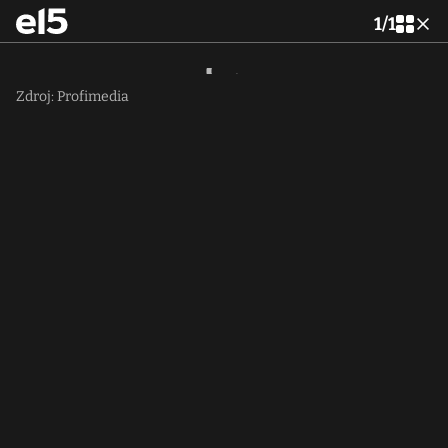
1
/
1
Zdroj: Profimedia