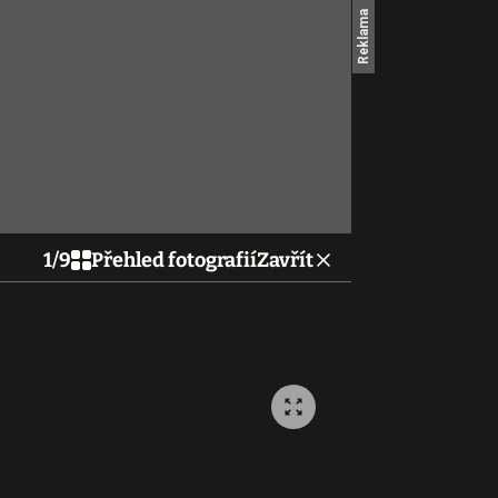
1
/
9
Přehled fotografií
Zavřít