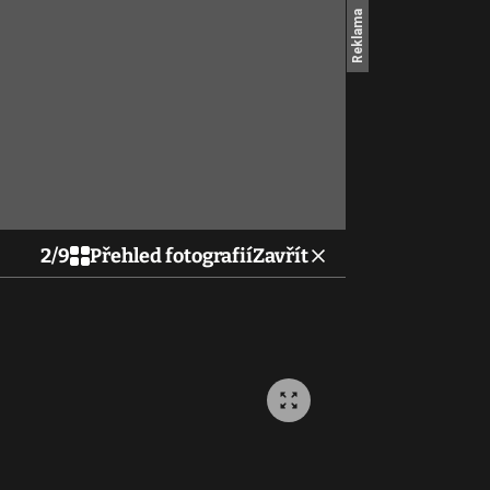
2
/
9
Přehled fotografií
Zavřít