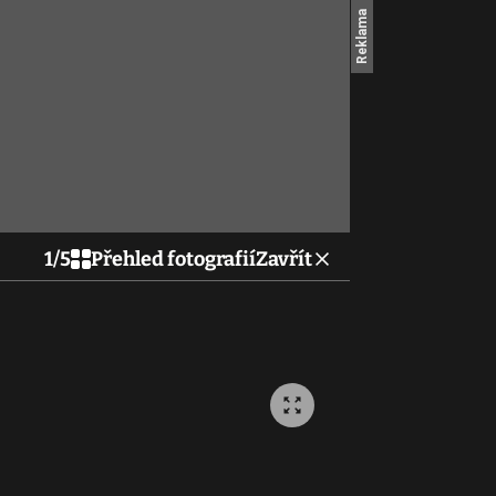
1
/
5
Přehled fotografií
Zavřít