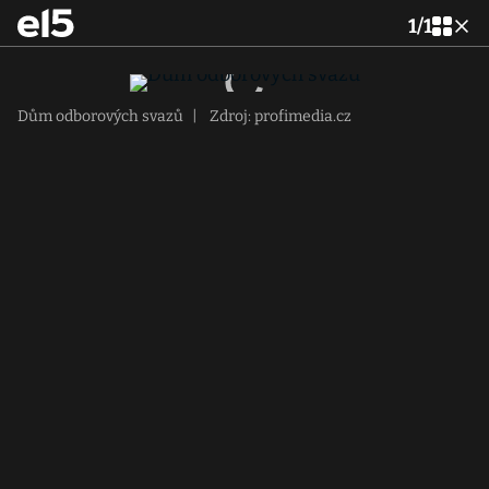
1
/
1
Dům odborových svazů
|
Zdroj: profimedia.cz