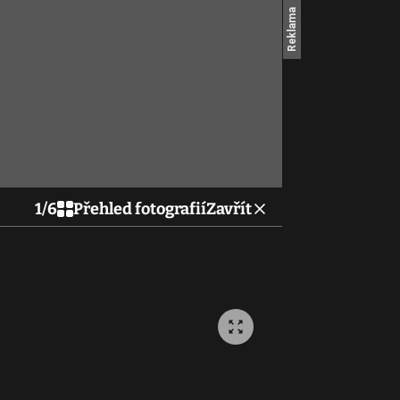
1
/
6
Přehled fotografií
Zavřít