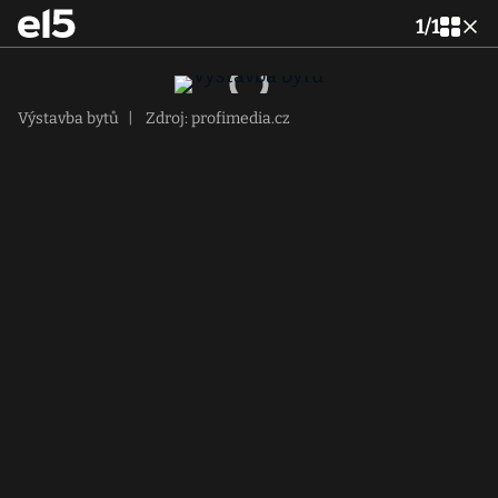
1
/
1
Výstavba bytů
|
Zdroj: profimedia.cz