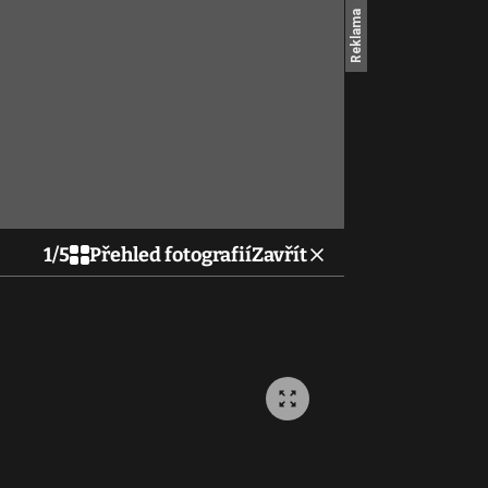
1
/
5
Přehled fotografií
Zavřít