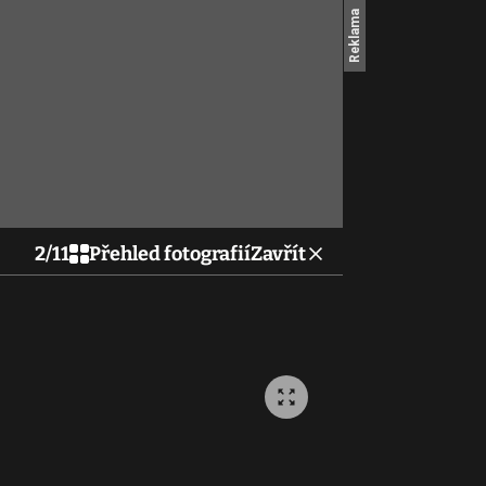
2
/
11
Přehled fotografií
Zavřít