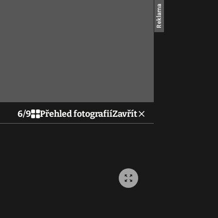
6
/
9
Přehled fotografií
Zavřít