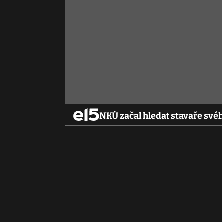
NKÚ začal hledat stavaře svéh