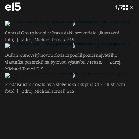
1
/
7
Central Group koupil v Praze další brownfield. (ilustrační
foto)
|
Zdroj: Michael Tomeš_E15
Dušan Kunovský novou akvizicí posílil pozici největšího
vlastníka pozemků na bytovou výstavbu v Praze.
|
Zdroj:
Michael Tomeš E15
Prodávajícím areálu byla slovenská skupina CTY. (ilustrační
foto)
|
Zdroj: Michael Tomeš_E15