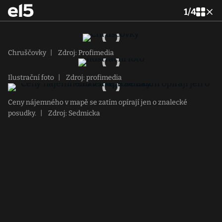
1
/
4
Chruščovky
|
Zdroj: Profimedia
Ilustrační foto
|
Zdroj: profimedia
Ceny nájemného v mapě se zatím opírají jen o znalecké
posudky.
|
Zdroj: Sedmicka