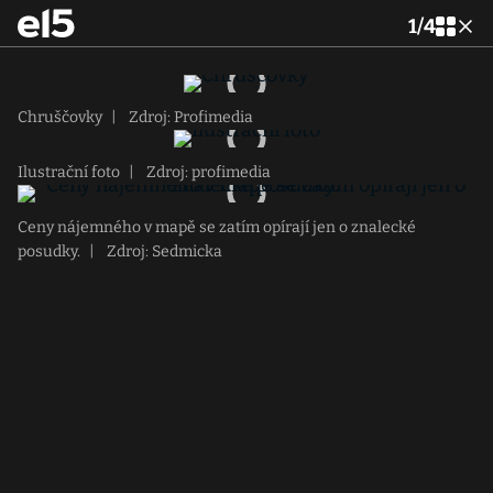
1
/
4
Chruščovky
|
Zdroj: Profimedia
Ilustrační foto
|
Zdroj: profimedia
Ceny nájemného v mapě se zatím opírají jen o znalecké
posudky.
|
Zdroj: Sedmicka