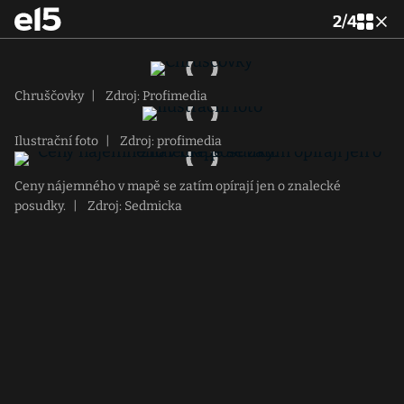
2
/
4
Chruščovky
|
Zdroj: Profimedia
Ilustrační foto
|
Zdroj: profimedia
Ceny nájemného v mapě se zatím opírají jen o znalecké
posudky.
|
Zdroj: Sedmicka