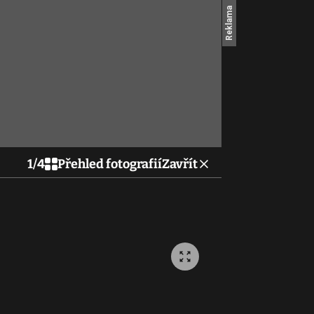
1
/
4
Přehled fotografií
Zavřít