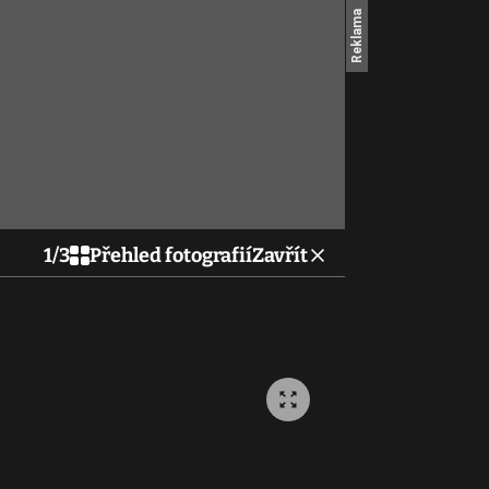
1
/
3
Přehled fotografií
Zavřít