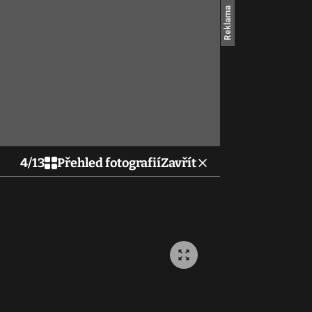
4
/
13
Přehled fotografií
Zavřít