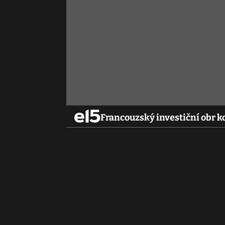
Francouzský investiční obr ko