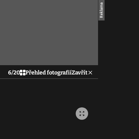
6
/
20
Přehled fotografií
Zavřít