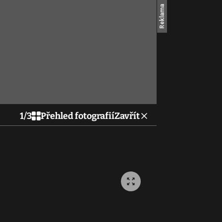
1
/
3
Přehled fotografií
Zavřít