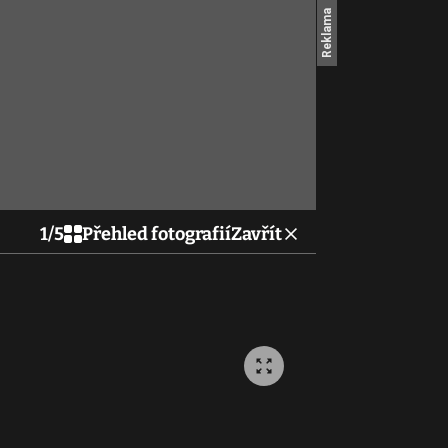
1
/
5
Přehled fotografií
Zavřít