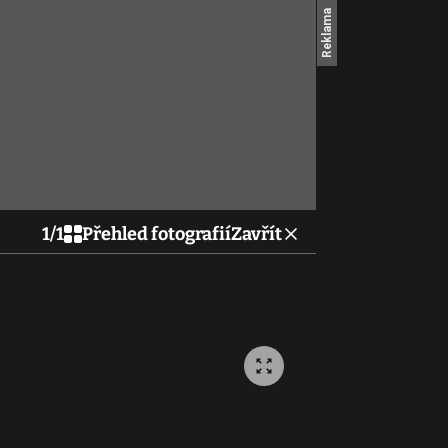
1
/
1
Přehled fotografií
Zavřít