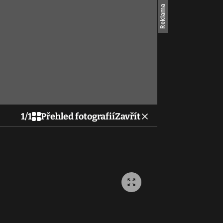
1
/
1
Přehled fotografií
Zavřít