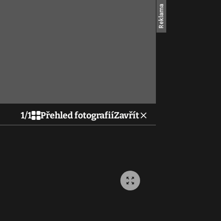
1
/
1
Přehled fotografií
Zavřít