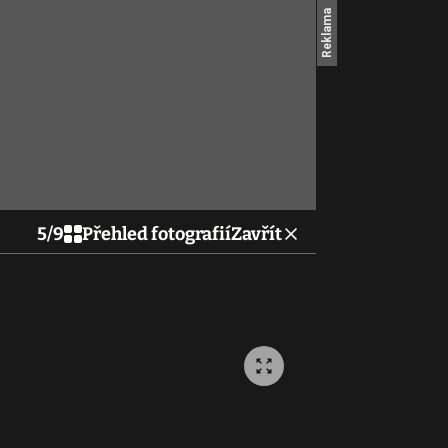
5
/
9
Přehled fotografií
Zavřít