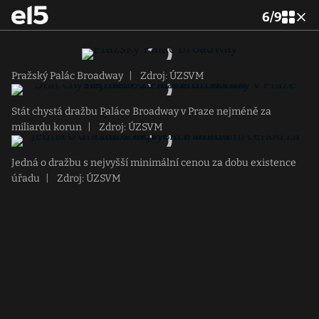
6
/
9
Pražský Palác Broadway
|
Zdroj: ÚZSVM
Stát chystá dražbu Paláce Broadway v Praze nejméně za
miliardu korun
|
Zdroj: ÚZSVM
Jedná o dražbu s nejvyšší minimální cenou za dobu existence
úřadu
|
Zdroj: ÚZSVM