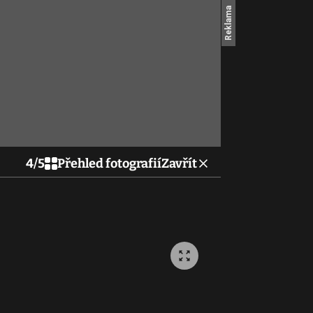
4
/
5
Přehled fotografií
Zavřít