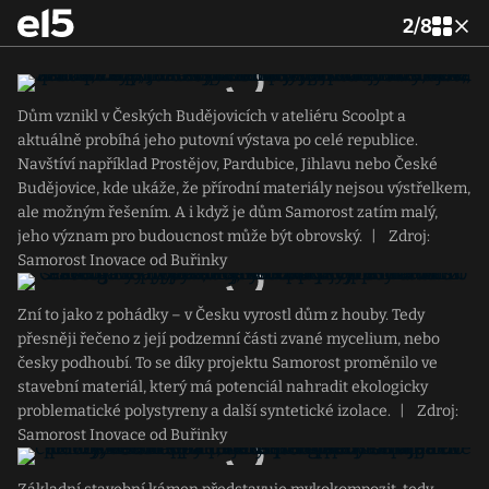
2
/
8
Dům vznikl v Českých Budějovicích v ateliéru Scoolpt a
aktuálně probíhá jeho putovní výstava po celé republice.
Navštíví například Prostějov, Pardubice, Jihlavu nebo České
Budějovice, kde ukáže, že přírodní materiály nejsou výstřelkem,
ale možným řešením. A i když je dům Samorost zatím malý,
jeho význam pro budoucnost může být obrovský.
|
Zdroj:
Samorost Inovace od Buřinky
Zní to jako z pohádky – v Česku vyrostl dům z houby. Tedy
přesněji řečeno z její podzemní části zvané mycelium, nebo
česky podhoubí. To se díky projektu Samorost proměnilo ve
stavební materiál, který má potenciál nahradit ekologicky
problematické polystyreny a další syntetické izolace.
|
Zdroj:
Samorost Inovace od Buřinky