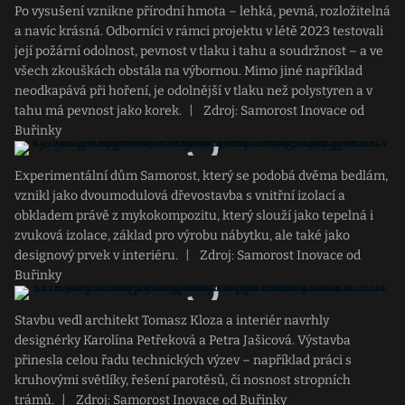
Po vysušení vznikne přírodní hmota – lehká, pevná, rozložitelná
a navíc krásná. Odborníci v rámci projektu v létě 2023 testovali
její požární odolnost, pevnost v tlaku i tahu a soudržnost – a ve
všech zkouškách obstála na výbornou. Mimo jiné například
neodkapává při hoření, je odolnější v tlaku než polystyren a v
tahu má pevnost jako korek.
|
Zdroj: Samorost Inovace od
Buřinky
Experimentální dům Samorost, který se podobá dvěma bedlám,
vznikl jako dvoumodulová dřevostavba s vnitřní izolací a
obkladem právě z mykokompozitu, který slouží jako tepelná i
zvuková izolace, základ pro výrobu nábytku, ale také jako
designový prvek v interiéru.
|
Zdroj: Samorost Inovace od
Buřinky
Stavbu vedl architekt Tomasz Kloza a interiér navrhly
designérky Karolína Petřeková a Petra Jašicová. Výstavba
přinesla celou řadu technických výzev – například práci s
kruhovými světlíky, řešení parotěsů, či nosnost stropních
trámů.
|
Zdroj: Samorost Inovace od Buřinky