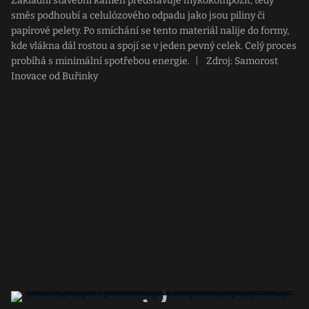
Základní stavební kámen představuje mykokompozit, tedy
směs podhoubí a celulózového odpadu jako jsou piliny či
papírové pelety. Po smíchání se tento materiál nalije do formy,
kde vlákna dál rostou a spojí se v jeden pevný celek. Celý proces
probíhá s minimální spotřebou energie.
|
Zdroj: Samorost
Inovace od Buřinky