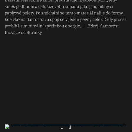
Základní stavební kámen představuje mykokompozit, tedy
směs podhoubí a celulózového odpadu jako jsou piliny či
papírové pelety. Po smíchání se tento materiál nalije do formy,
kde vlákna dál rostou a spojí se v jeden pevný celek. Celý proces
probíhá s minimální spotřebou energie.
|
Zdroj: Samorost
Inovace od Buřinky