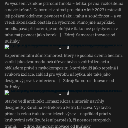
Po vysušení vznikne přírodní hmota – lehká, pevná, rozložitelná
a navíc krásná. Odborníci v rámci projektu v létě 2023 testovali
její požární odolnost, pevnost v tlaku i tahu a soudržnost – a ve
všech zkouškách obstála na výbornou. Mimo jiné například
neodkapává při hoření, je odolnější v tlaku než polystyren a v
tahu má pevnost jako korek.
|
Zdroj: Samorost Inovace od
Buřinky
Experimentální dům Samorost, který se podobá dvěma bedlám,
vznikl jako dvoumodulová dřevostavba s vnitřní izolací a
obkladem právě z mykokompozitu, který slouží jako tepelná i
zvuková izolace, základ pro výrobu nábytku, ale také jako
designový prvek v interiéru.
|
Zdroj: Samorost Inovace od
Buřinky
Stavbu vedl architekt Tomasz Kloza a interiér navrhly
designérky Karolína Petřeková a Petra Jašicová. Výstavba
přinesla celou řadu technických výzev – například práci s
kruhovými světlíky, řešení parotěsů, či nosnost stropních
trámů.
|
Zdroj: Samorost Inovace od Buřinky