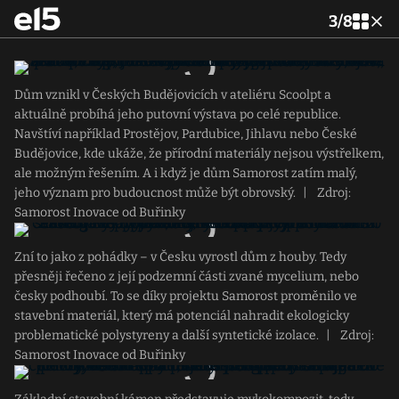
3
/
8
Dům vznikl v Českých Budějovicích v ateliéru Scoolpt a
aktuálně probíhá jeho putovní výstava po celé republice.
Navštíví například Prostějov, Pardubice, Jihlavu nebo České
Budějovice, kde ukáže, že přírodní materiály nejsou výstřelkem,
ale možným řešením. A i když je dům Samorost zatím malý,
jeho význam pro budoucnost může být obrovský.
|
Zdroj:
Samorost Inovace od Buřinky
Zní to jako z pohádky – v Česku vyrostl dům z houby. Tedy
přesněji řečeno z její podzemní části zvané mycelium, nebo
česky podhoubí. To se díky projektu Samorost proměnilo ve
stavební materiál, který má potenciál nahradit ekologicky
problematické polystyreny a další syntetické izolace.
|
Zdroj:
Samorost Inovace od Buřinky