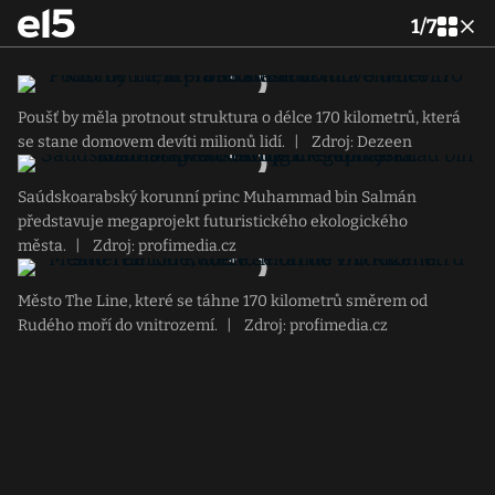
1
/
7
Poušť by měla protnout struktura o délce 170 kilometrů, která
se stane domovem devíti milionů lidí.
|
Zdroj: Dezeen
Saúdskoarabský korunní princ Muhammad bin Salmán
představuje megaprojekt futuristického ekologického
města.
|
Zdroj: profimedia.cz
Město The Line, které se táhne 170 kilometrů směrem od
Rudého moří do vnitrozemí.
|
Zdroj: profimedia.cz