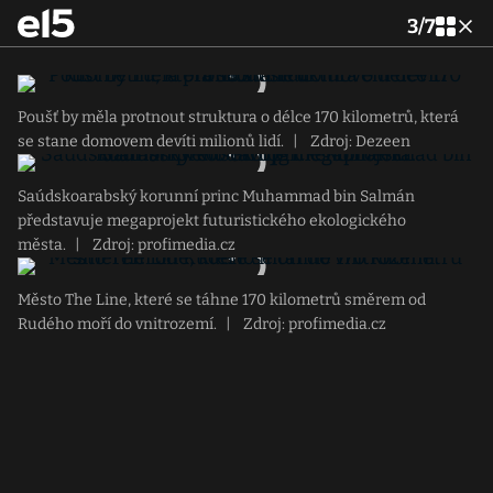
3
/
7
Poušť by měla protnout struktura o délce 170 kilometrů, která
se stane domovem devíti milionů lidí.
|
Zdroj: Dezeen
Saúdskoarabský korunní princ Muhammad bin Salmán
představuje megaprojekt futuristického ekologického
města.
|
Zdroj: profimedia.cz
Město The Line, které se táhne 170 kilometrů směrem od
Rudého moří do vnitrozemí.
|
Zdroj: profimedia.cz