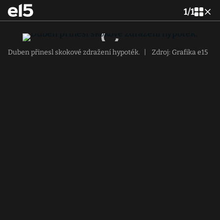
1
/
1
Duben přinesl skokové zdražení hypoték.
|
Zdroj: Grafika e15