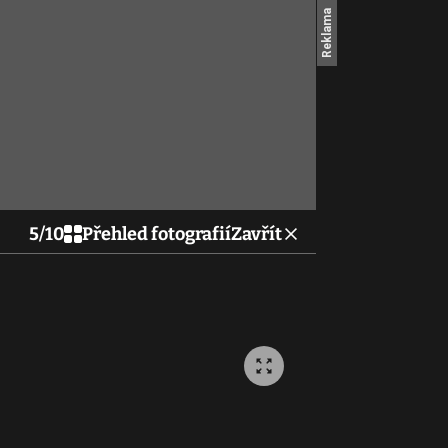
5
/
10
Přehled fotografií
Zavřít