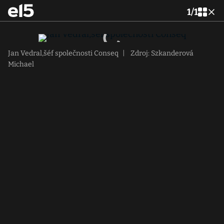
1
/
1
Jan Vedral,šéf společnosti Conseq
|
Zdroj: Szkanderová
Michael