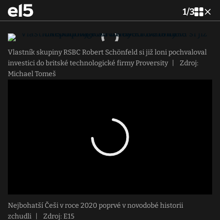
1
/
3
Vlastník skupiny RSBC Robert Schönfeld si již loni pochvaloval
investici do britské technologické firmy Proversity
|
Zdroj:
Michael Tomeš
Nejbohatší Češi v roce 2020 poprvé v novodobé historii
zchudli
|
Zdroj: E15