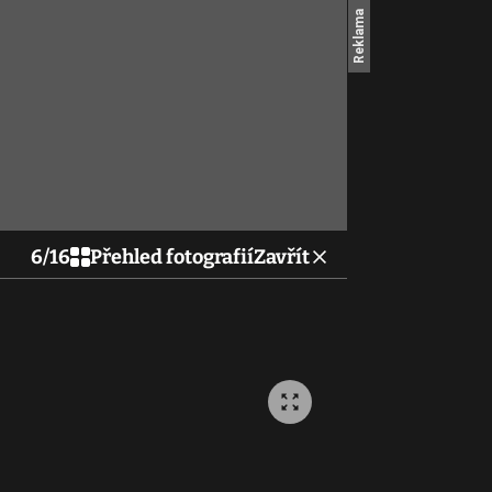
6
/
16
Přehled fotografií
Zavřít