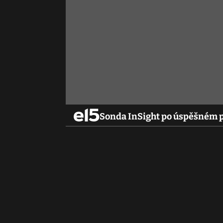
Sonda InSight po úspěšném př