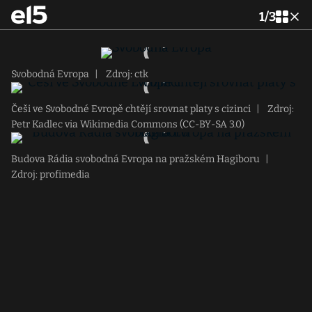
1
/
3
Svobodná Evropa
|
Zdroj: ctk
Češi ve Svobodné Evropě chtějí srovnat platy s cizinci
|
Zdroj:
Petr Kadlec via Wikimedia Commons (CC-BY-SA 3.0)
Budova Rádia svobodná Evropa na pražském Hagiboru
|
Zdroj: profimedia