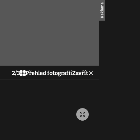
2
/
3
Přehled fotografií
Zavřít